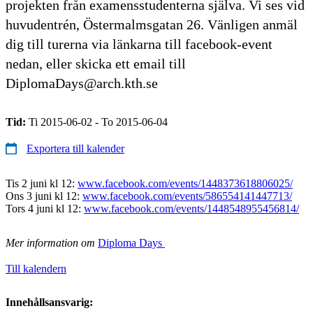
projekten från examensstudenterna själva. Vi ses vid
huvudentrén, Östermalmsgatan 26. Vänligen anmäl
dig till turerna via länkarna till facebook-event
nedan, eller skicka ett email till
DiplomaDays@arch.kth.se
Tid:
Ti 2015-06-02 - To 2015-06-04
Exportera till kalender
Tis 2 juni kl 12:
www.facebook.com/events/1448373618806025/
Ons 3 juni kl 12:
www.facebook.com/events/586554141447713/
Tors 4 juni kl 12:
www.facebook.com/events/1448548955456814/
Mer information om
Diploma Days
Till kalendern
Innehållsansvarig: