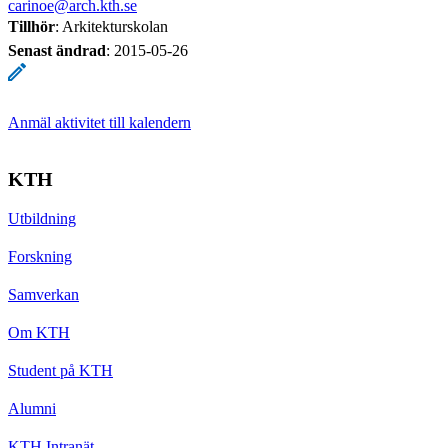
carinoe@arch.kth.se
Tillhör
: Arkitekturskolan
Senast ändrad
:
2015-05-26
Anmäl aktivitet till kalendern
KTH
Utbildning
Forskning
Samverkan
Om KTH
Student på KTH
Alumni
KTH Intranät