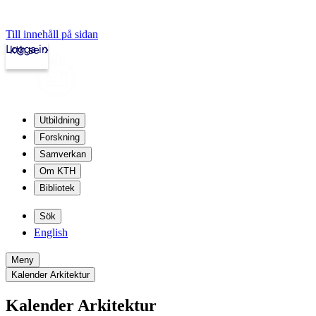
Till innehåll på sidan
Logga in
kth.se
Utbildning
Forskning
Samverkan
Om KTH
Bibliotek
Sök
English
Meny
Kalender Arkitektur
Kalender Arkitektur