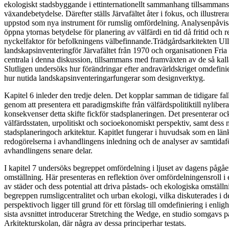
ekologiskt stadsbyggande i ettinternationellt sammanhang tillsamman
växandebetydelse. Därefter ställs Järvafältet åter i fokus, och illustre
uppstod som nya instrument för rumslig omfördelning. Analysenpåvis
öppna ytornas betydelse för planering av välfärdi en tid då fritid och 
nyckelfaktor för befolkningens välbefinnande.Trädgårdsarkitekten Ul
landskapsinventeringför Järvafältet från 1970 och organisationen Fr
centrala i denna diskussion, tillsammans med framväxten av de så kal
Slutligen undersöks hur förändringar efter andravärldskriget omdefin
hur nutida landskapsinventeringarfungerar som designverktyg.
Kapitel 6 inleder den tredje delen. Det kopplar samman de tidigare fa
genom att presentera ett paradigmskifte från välfärdspolitiktill nylibera
konsekvenser detta skifte fickför stadsplaneringen. Det presenterar ock
välfärdsstaten, urpolitiskt och socioekonomiskt perspektiv, samt dess
stadsplaneringoch arkitektur. Kapitlet fungerar i huvudsak som en län
redogörelserna i avhandlingens inledning och de analyser av samtidafö
avhandlingens senare delar.
I kapitel 7 undersöks begreppet omfördelning i ljuset av dagens påg
omställning. Här presenteras en reflektion över omfördelningensroll i
av städer och dess potential att driva påstads- och ekologiska omstäl
begreppen rumsligcentralitet och urban ekologi, vilka diskuterades i del
perspektivoch ligger till grund för ett förslag till omdefiniering i en
sista avsnittet introducerar Stretching the Wedge, en studio somgavs
Arkitekturskolan, där några av dessa principerhar testats.