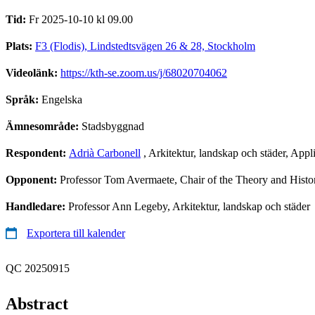
Tid:
Fr 2025-10-10 kl 09.00
Plats:
F3 (Flodis), Lindstedtsvägen 26 & 28, Stockholm
Videolänk:
https://kth-se.zoom.us/j/68020704062
Språk:
Engelska
Ämnesområde:
Stadsbyggnad
Respondent:
Adrià Carbonell
, Arkitektur, landskap och städer, App
Opponent:
Professor Tom Avermaete, Chair of the Theory and Hist
Handledare:
Professor Ann Legeby, Arkitektur, landskap och städer
Exportera till kalender
QC 20250915
Abstract