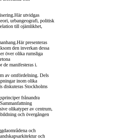
isering.Här utvidgas
ri, urbangeografi, politisk
lation till ojämlikhet,
ammanhang.Här presenteras
 liksom den inverkan dessa
er över olika rumsliga
betona
r de manifesteras i.
orm av omfördelning. Dels
mpningar inom olika
els diskuteras Stockholms
sprinciper frånandra
avSammanfattning
usive olikatyper av centrum,
umbildning och övergången
ebyggdaområdena och
landskapsarkitektur och