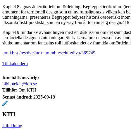
Kapitel 8 ägnas åt territoriell omfördelning. Begreppet territorium (terr
argument för territoriell design som en ny rumsligpraxis vilken kan b
utmaningarna, presenteras.Begreppet belyses historisk-teoretiskt inom
liksomkritiskt-praktiskt, som en ny väg framåt för rumslig design.418 
Kapitel 9 rundar av avhandlingen med en diskussion om det samtida
territoriella designens utmaningar. Slutsatserna presenterasoch avhan
slutkommentar om fantasins roll iutforskandet av framtida omfördelni
urn.kb.se/resolve?urn=urn:nbn:se:kth:diva-369749
Till kalendern
Innehållsansvarig:
biblioteket@kth.se
Tillhör
: Om KTH
Senast ändrad
:
2025-09-18
KTH
Utbildning