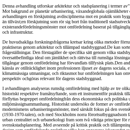
Denna avhandling utforskar arkitektur och stadsplanering i termer av
Mot bakgrund av planetär urbanisering, växandeglobala ojämlikheter o
avhandlingen en förskjutning avdisciplinerna mot en praktik som byg
än tillväxt;en förskjutning som rör sig bort från traditionell stadsutvec
existerandefördelningsmönster mot omfördelning baserat på tillgängliga
och infrastruktur.
De huvudsakliga forskningsfrågorna kretsar kring olika metoder förr
praktiseras genom arkitektur och tillämpad stadsbyggnad.De kan sort
frågeställningar. Den förstagäller de specifika sätt genom vilka stads
översattbefintliga ideal om jämlikhet och rättvisa till rumsliga lösning
tillgångar genom omfördelning har förvandlats tillfysisk plats.Den and
känsla av otillräcklighet inom professionen iljuset av dagens sociala
klimatmässiga utmaningar, och riktasmot hur omfördelningen kan omvä
perspektiv ochgöras relevant för dagens stadsbyggnad.
I avhandlingen analyseras rumslig omfördelning med hjälp av tre olikap
historiskt respektive framåtsyftande, som ett instrumentför praktisk til
förflyttas begreppet omfördelningfrån dess ekonomiska och politiska ur
miljömässigtsammanhang. Historiskt undersöks de former av omfördel
modernismens urbaniseringsmönster, med särskilt fokus på den svensk
(1930-1970-talen), och med Stockholms norra förortsutbyggnadsom fall
urban centralitet och urbanekologi fram som två viktiga principer för 
svenskstadsplanering. Med avseende på kritisk praktik och tillämpnin