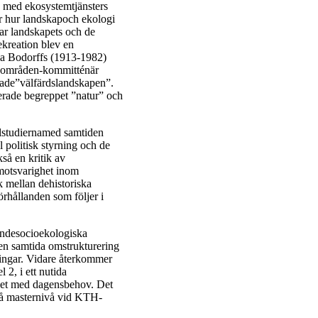
s med ekosystemtjänsters
rar hur landskapoch ekologi
ar landskapets och de
rekreation blev en
la Bodorffs (1913-1982)
ia områden-kommitténär
lade”välfärdslandskapen”.
ierade begreppet ”natur” och
llstudiernamed samtiden
l politisk styrning och de
så en kritik av
 motsvarighet inom
k mellan dehistoriska
rhållanden som följer i
åendesocioekologiska
 en samtida omstrukturering
lningar. Vidare återkommer
 2, i ett nutida
lighet med dagensbehov. Det
 på masternivå vid KTH-