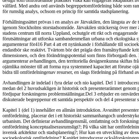
design som omfördelande praktiker vilka kan engageras iskapandet av
välfärd. Med andra ord används begreppetomfördelning både som ra
för rumslig analys, ochsom en princip för samtida stadsplanering.
Förhållningssättet prövas i en analys av Järvakilen, den längsta av de 
igenom Stockholms storstadsområde. Järvakilen sträckersig över mer än
stadens centrum till norra Uppland, ochutgör ett rikt och engagerande
förutsättningar att utforska sambandenmellan urbana och ekologiska 
argumenterar för416 Part 4 att ett nytänkande i förhållande till socio
endastbör ske reaktivt. Tvärtom bör det prägla den framåtsyftande kri
dimensionen, och den förändringspotential som finns förborgadi den.
argumenterar avhandlingen, den territoriella designenkunna skiftas frå
ojämlika mönster till att forma nya systemmed kapacitet att förutse o
bidra till omfördelningenav resurser, en slags fördelning på förhand av 
Avhandlingen är indelad i fyra delar och nio kapitel. Del 1 introduc
medan del 2 huvudsakligen är historisk och presenterarämnet genom p
fördjupar forskningens problemställningar.Del 3 erbjuder en omvärder
diskuterade begreppenur ett samtida perspektiv och del 4 presenterar s
Kapitel 1 (del 1) innehåller en allmän introduktion. Avsnittet present
omfördelning, placerar det i ett historiskt sammanhangoch understryke
urbanism. Det definierar avhandlingensmål, omfattning och forskning
omfördelning konceptualiserasrumsligt?; På vilka sätt har omfördelnin
isvensk arkitektur och stadsplanering?; Hur kan en utveckling av dessa 
socioekologisk omfördelning? Kapitlet introducerar ocksåforskningens