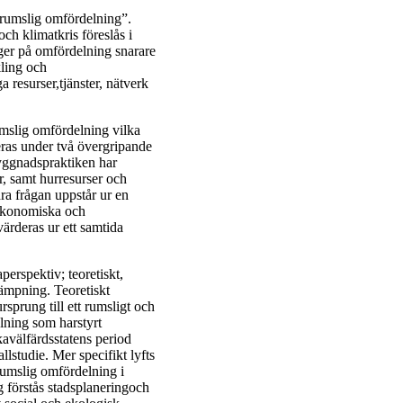
”rumslig omfördelning”.
ch klimatkris föreslås i
ger på omfördelning snarare
kling och
 resurser,tjänster, nätverk
umslig omfördelning vilka
eras under två övergripande
byggnadspraktiken har
ar, samt hurresurser och
ra frågan uppstår ur en
, ekonomiska och
rderas ur ett samtida
erspektiv; teoretiskt,
lämpning. Teoretiskt
sprung till ett rumsligt och
ning som harstyrt
avälfärdsstatens period
studie. Mer specifikt lyfts
rumslig omfördelning i
g förstås stadsplaneringoch