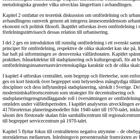
metodologiska grunder vilka utvecklas längrefram i avhandlingen.
Kapitel 2 omfattar en teoretisk diskussion om omfördelning och urban
avhandlingens ramverk genom att integrera ämnesområdensom urbanteo
ekonomi och politisk filosofi. Ikapitlet utforskas även omfördelning i re
fördelningsrättvisaoch dessas relation till urbanisering.
I del 2 ges en introduktion till rumslig omfördelning i ett svenskt s
principer för omfördelning, respektive de olika skalordet kan ske på,
har haft på utformningen av densvenska välfärdsstaten. Kapitlet spänn
praktiker, frånarkitektur till stadsplanering och kulturgeografi, för att 
omfördelningsinsatsernastvärvetenskapliga karaktär och de olika skalo
I kapitel 4 utforskas centralitet, som begrepp och företeelse, som enf
ges en kort historik över begreppet som belyserdess mångtydiga tillä
discipliner och dess inflytandepå stadsplanering, särskilt i Sverige. D
modernistiskaförortscentrum som strategier för decentralisering och
stadsplaneringensgrundläggande roll i översättningen av omfördelning
områden under välfärdsperioden. I kapitlet analyseras utvecklingen 
417förorternas planeringsmodeller från 1940-talet till 1970-talet, inkl
såsom den förstorade skalan från samhällscentrum till regionalcentr
till begreppet servicecentrum på 1970-talet.
Kapitel 5 flyttar fokus till centralitetens negativa utrymme – de ob
storstädernas mellanrum. Inledningsvis presenterashär framväxten av 