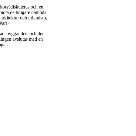
itory)diskuteras och ett
emöta de tidigare nämnda
 arkitektur och urbanism,
Part 4
stadsbyggandets och den
dlingen avslutas med en
ngar.