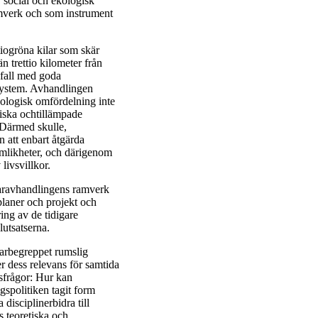
 social och ekologisk
mverk och som instrument
tiogröna kilar som skär
 trettio kilometer från
 fall med goda
system. Avhandlingen
ekologisk omfördelning inte
tiska ochtillämpade
 Därmed skulle,
n att enbart åtgärda
jämlikheter, och därigenom
livsvillkor.
eraravhandlingens ramverk
laner och projekt och
ing av de tidigare
lutsatserna.
erarbegreppet rumslig
r dess relevans för samtida
sfrågor: Hur kan
gspolitiken tagit form
disciplinerbidra till
 teoretiska och