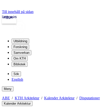
Till innehåll på sidan
Logga in
kth.se
Utbildning
Forskning
Samverkan
Om KTH
Bibliotek
Sök
English
Meny
ABE
KTH Arkitektur
Kalender Arkitektur
Disputationer
Kalender Arkitektur