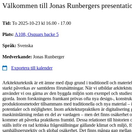
Välkommen till Jonas Runbergers presentatio
Tid:
To 2025-10-23 kl 16.00 - 17.00
Plats:
A108, Osquars backe 5
Språk:
Svenska
Medverkande:
Jonas Runberger
Exportera till kalender
Arkitekturteknik är ett ämne med djup grund i traditionell och materiel
starkt påverkas av samtidens förutsättningar. När vi utbildar arkitekt
använder vi oss gärna av den byggda miljön som exempel och studieobj
gjorda. Inom forskningens framkant prövas ofta nya design-, konstruk
produktionsmetoder tillsammans med traditionella och nya material – i
potentialer och möjligheter. Inom arkitekturpraktiken är digitaliserin
maskininlärning redan en del av vardagen – men det finns osäkerhet o
kommer att påverka praktikens framtid. Dessa relationer till historien 
ställs inför en rad kritiska frågeställningar gällande klimat och miljö, 
samhällsperspektiv och global osäkerhet. Det finns många gap mellan