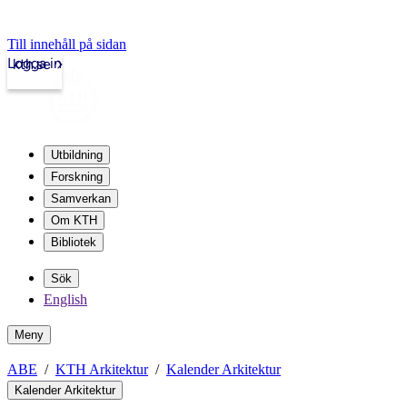
Till innehåll på sidan
Logga in
kth.se
Utbildning
Forskning
Samverkan
Om KTH
Bibliotek
Sök
English
Meny
ABE
KTH Arkitektur
Kalender Arkitektur
Kalender Arkitektur