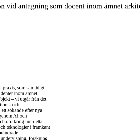
n vid antagning som docent inom ämnet arkit
l praxis, som samtidigt
studenter inom ämnet
ekt – vi utgår från det
tions- och
 ett sökande efter nya
g genom AI och
ch oro kring hur detta
och teknologier i framkant
förändrade
 undervisning, forskning