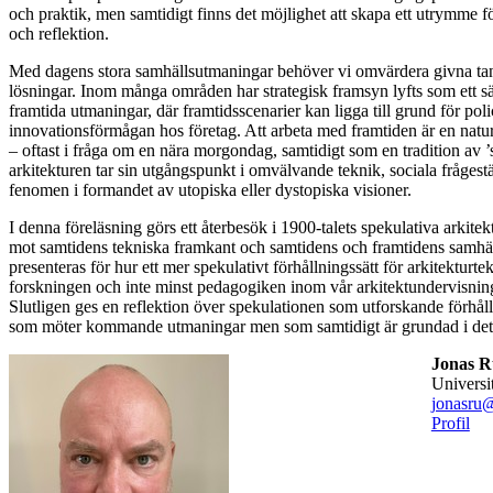
och praktik, men samtidigt finns det möjlighet att skapa ett utrymme 
och reflektion.
Med dagens stora samhällsutmaningar behöver vi omvärdera givna ta
lösningar. Inom många områden har strategisk framsyn lyfts som ett sät
framtida utmaningar, där framtidsscenarier kan ligga till grund för poli
innovationsförmågan hos företag. Att arbeta med framtiden är en naturl
– oftast i fråga om en nära morgondag, samtidigt som en tradition av 
arkitekturen tar sin utgångspunkt i omvälvande teknik, sociala frågestäl
fenomen i formandet av utopiska eller dystopiska visioner.
I denna föreläsning görs ett återbesök i 1900-talets spekulativa arkite
mot samtidens tekniska framkant och samtidens och framtidens samhäll
presenteras för hur ett mer spekulativt förhållningssätt för arkitekturtek
forskningen och inte minst pedagogiken inom vår arkitektundervisning
Slutligen ges en reflektion över spekulationen som utforskande förhål
som möter kommande utmaningar men som samtidigt är grundad i det t
Jonas R
universi
jonasru@
Profil