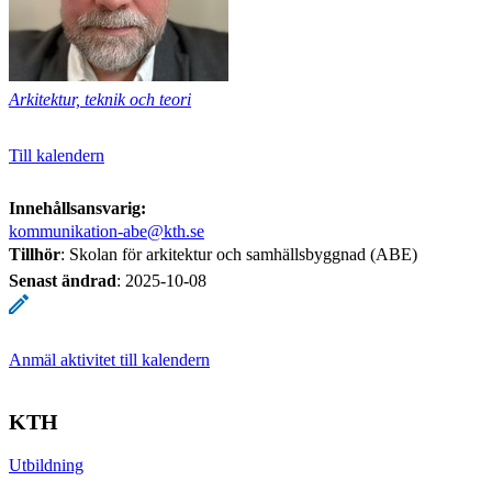
Arkitektur, teknik och teori
Till kalendern
Innehållsansvarig:
kommunikation-abe@kth.se
Tillhör
: Skolan för arkitektur och samhällsbyggnad (ABE)
Senast ändrad
:
2025-10-08
Anmäl aktivitet till kalendern
KTH
Utbildning