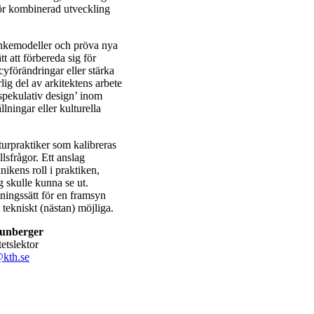
för kombinerad utveckling
nkemodeller och pröva nya
t att förbereda sig för
cyförändringar eller stärka
ig del av arkitektens arbete
’spekulativ design’ inom
lningar eller kulturella
kturpraktiker som kalibreras
sfrågor. Ett anslag
nikens roll i praktiken,
 skulle kunna se ut.
lningssätt för en framsyn
ekniskt (nästan) möjliga.
unberger
tetslektor
kth.se