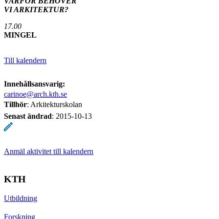
VARFÖR BEHÖVER
VI ARKITEKTUR?
17.00
MINGEL
Till kalendern
Innehållsansvarig:
carinoe@arch.kth.se
Tillhör
: Arkitekturskolan
Senast ändrad
:
2015-10-13
Anmäl aktivitet till kalendern
KTH
Utbildning
Forskning