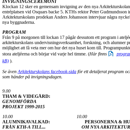
INVIGNINGSCEREMONI
Klockan 12 sker en gemensam invigning av den nya Arkitekturskola
entréplatsen vid Osquars backe 5. KTHs rektor Peter Gudmundsson i
Arkitekturskolans prodekan Anders Johansson intervjuar några nyckel
nya byggnaderna.
PROGRAM
Från 9 på morgonen till lockan 17 pågår dessutom ett program i ateljé
arkitekturskolans undervisningsverksamhet, forskning, och alumner pr
möjlighet att få veta mer om hur det nya huset kom till. Programpunkte
stora ateljéerna och börjar vid varje hel timme. (
Här finns
progra
kB)
).
Se även
Arkitekturskolans facebook-sida
för ett detaljerat program o
som händer på invigningsdagen.
9.00
THAM & VIDEGÅRD:
GENOMFÖRDA
PROJEKT 1999-2015
10.00 10.00
ALUMNIKAVALKAD: PERSONERNA & HUS
FRÅN KTH-A TILL... OM NYA ARKITEKTUR