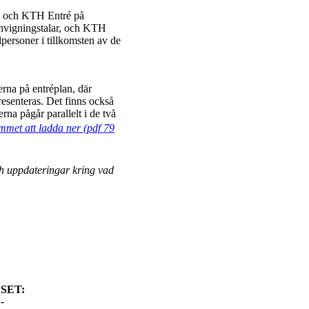
n och KTH Entré på
nvigningstalar, och KTH
personer i tillkomsten av de
erna på entréplan, där
esenteras. Det finns också
rna pågår parallelt i de två
mmet att ladda ner (pdf 79
ch uppdateringar kring vad
ET:
-