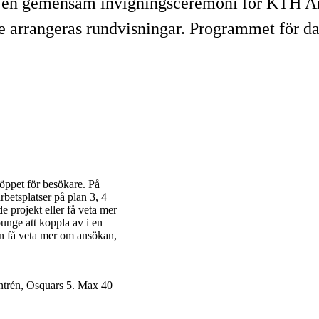
ls en gemensam invigningsceremoni för KTH A
e arrangeras rundvisningar. Programmet för d
öppet för besökare. På
rbetsplatser på plan 3, 4
e projekt eller få veta mer
ounge att koppla av i en
an få veta mer om ansökan,
entrén, Osquars 5. Max 40