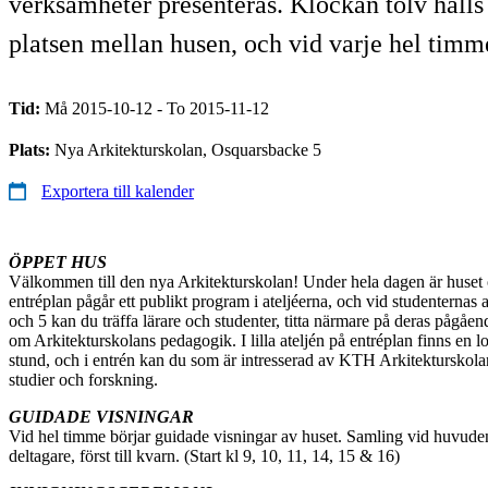
verksamheter presenteras. Klockan tolv hål
platsen mellan husen, och vid varje hel timm
Tid:
Må 2015-10-12 - To 2015-11-12
Plats:
Nya Arkitekturskolan, Osquarsbacke 5
Exportera till kalender
ÖPPET HUS
Välkommen till den nya Arkitekturskolan! Under hela dagen är huset 
entréplan pågår ett publikt program i ateljéerna, och vid studenternas a
och 5 kan du träffa lärare och studenter, titta närmare på deras pågåend
om Arkitekturskolans pedagogik. I lilla ateljén på entréplan finns en l
stund, och i entrén kan du som är intresserad av KTH Arkitekturskol
studier och forskning.
GUIDADE VISNINGAR
Vid hel timme börjar guidade visningar av huset. Samling vid huvud
deltagare, först till kvarn. (Start kl 9, 10, 11, 14, 15 & 16)