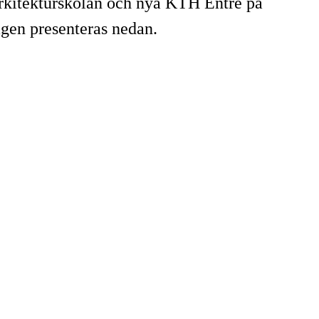
rkitekturskolan och nya KTH Entré på
agen presenteras nedan.