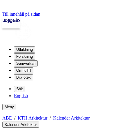
Till innehåll på sidan
Logga in
kth.se
Utbildning
Forskning
Samverkan
Om KTH
Bibliotek
Sök
English
Meny
ABE
KTH Arkitektur
Kalender Arkitektur
Kalender Arkitektur