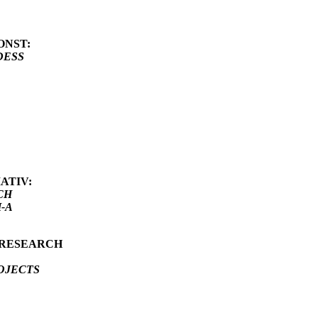
NST:
DESS
TIV:
CH
-A
RESEARCH
JECTS