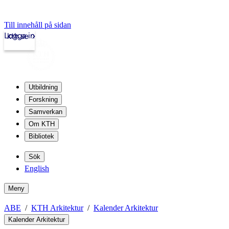
Till innehåll på sidan
Logga in
kth.se
Utbildning
Forskning
Samverkan
Om KTH
Bibliotek
Sök
English
Meny
ABE
KTH Arkitektur
Kalender Arkitektur
Kalender Arkitektur