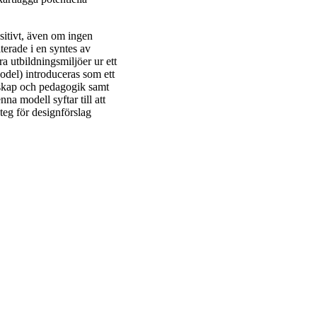
itivt, även om ingen
lterade i en syntes av
ra utbildningsmiljöer ur ett
odel) introduceras som ett
enskap och pedagogik samt
na modell syftar till att
steg för designförslag