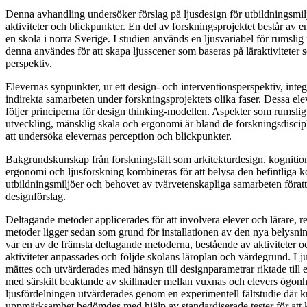
Denna avhandling undersöker förslag på ljusdesign för utbildningsmilj
aktiviteter och blickpunkter. En del av forskningsprojektet består av e
en skola i norra Sverige. I studien används en ljusvariabel för rumslig
denna användes för att skapa ljusscener som baseras på läraktiviteter 
perspektiv.
Elevernas synpunkter, ur ett design- och interventionsperspektiv, int
indirekta samarbeten under forskningsprojektets olika faser. Dessa ele
följer principerna för design thinking-modellen. Aspekter som rumslig 
utveckling, mänsklig skala och ergonomi är bland de forskningsdiscip
att undersöka elevernas perception och blickpunkter.
Bakgrundskunskap från forskningsfält som arkitekturdesign, kognitio
ergonomi och ljusforskning kombineras för att belysa den befintliga k
utbildningsmiljöer och behovet av tvärvetenskapliga samarbeten föratt
designförslag.
Deltagande metoder applicerades för att involvera elever och lärare, r
metoder ligger sedan som grund för installationen av den nya belysn
var en av de främsta deltagande metoderna, bestående av aktiviteter o
aktiviteter anpassades och följde skolans läroplan och värdegrund. L
mättes och utvärderades med hänsyn till designparametrar riktade till e
med särskilt beaktande av skillnader mellan vuxnas och elevers ögon
ljusfördelningen utvärderades genom en experimentell fältstudie där kr
uppmärksamhet bedömdes med hjälp av standardiserade tester för att k