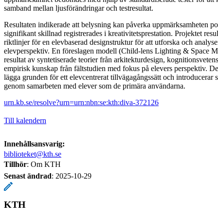
samband mellan ljusförändringar och testresultat.
Resultaten indikerade att belysning kan påverka uppmärksamheten pos
signifikant skillnad registrerades i kreativitetsprestation. Projektet resu
riktlinjer för en elevbaserad designstruktur för att utforska och analyse
elevperspektiv. En föreslagen modell (Child-lens Lighting & Space M
resultat av syntetiserade teorier från arkitekturdesign, kognitionsvet
empirisk kunskap från fältstudien med fokus på elevers perspektiv. Den
lägga grunden för ett elevcentrerat tillvägagångssätt och introducerar 
genom samarbeten med elever som de primära användarna.
urn.kb.se/resolve?urn=urn:nbn:se:kth:diva-372126
Till kalendern
Innehållsansvarig:
biblioteket@kth.se
Tillhör
: Om KTH
Senast ändrad
:
2025-10-29
KTH