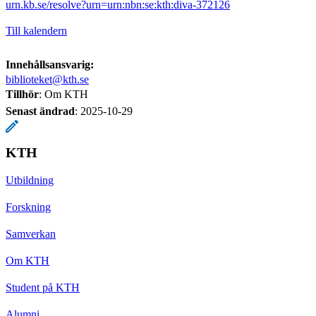
urn.kb.se/resolve?urn=urn:nbn:se:kth:diva-372126
Till kalendern
Innehållsansvarig:
biblioteket@kth.se
Tillhör
: Om KTH
Senast ändrad
:
2025-10-29
KTH
Utbildning
Forskning
Samverkan
Om KTH
Student på KTH
Alumni