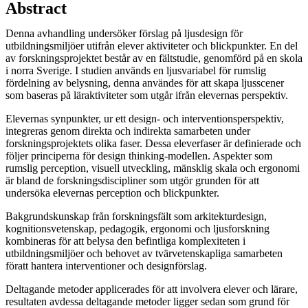
Abstract
Denna avhandling undersöker förslag på ljusdesign för
utbildningsmiljöer utifrån elever aktiviteter och blickpunkter. En del
av forskningsprojektet består av en fältstudie, genomförd på en skola
i norra Sverige. I studien används en ljusvariabel för rumslig
fördelning av belysning, denna användes för att skapa ljusscener
som baseras på läraktiviteter som utgår ifrån elevernas perspektiv.
Elevernas synpunkter, ur ett design- och interventionsperspektiv,
integreras genom direkta och indirekta samarbeten under
forskningsprojektets olika faser. Dessa eleverfaser är definierade och
följer principerna för design thinking-modellen. Aspekter som
rumslig perception, visuell utveckling, mänsklig skala och ergonomi
är bland de forskningsdiscipliner som utgör grunden för att
undersöka elevernas perception och blickpunkter.
Bakgrundskunskap från forskningsfält som arkitekturdesign,
kognitionsvetenskap, pedagogik, ergonomi och ljusforskning
kombineras för att belysa den befintliga komplexiteten i
utbildningsmiljöer och behovet av tvärvetenskapliga samarbeten
föratt hantera interventioner och designförslag.
Deltagande metoder applicerades för att involvera elever och lärare,
resultaten avdessa deltagande metoder ligger sedan som grund för