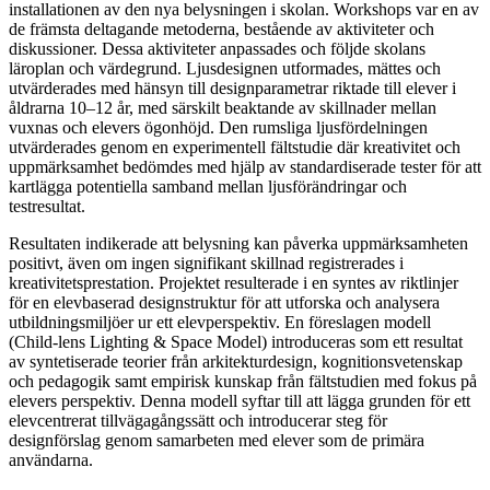
installationen av den nya belysningen i skolan. Workshops var en av
de främsta deltagande metoderna, bestående av aktiviteter och
diskussioner. Dessa aktiviteter anpassades och följde skolans
läroplan och värdegrund. Ljusdesignen utformades, mättes och
utvärderades med hänsyn till designparametrar riktade till elever i
åldrarna 10–12 år, med särskilt beaktande av skillnader mellan
vuxnas och elevers ögonhöjd. Den rumsliga ljusfördelningen
utvärderades genom en experimentell fältstudie där kreativitet och
uppmärksamhet bedömdes med hjälp av standardiserade tester för att
kartlägga potentiella samband mellan ljusförändringar och
testresultat.
Resultaten indikerade att belysning kan påverka uppmärksamheten
positivt, även om ingen signifikant skillnad registrerades i
kreativitetsprestation. Projektet resulterade i en syntes av riktlinjer
för en elevbaserad designstruktur för att utforska och analysera
utbildningsmiljöer ur ett elevperspektiv. En föreslagen modell
(Child-lens Lighting & Space Model) introduceras som ett resultat
av syntetiserade teorier från arkitekturdesign, kognitionsvetenskap
och pedagogik samt empirisk kunskap från fältstudien med fokus på
elevers perspektiv. Denna modell syftar till att lägga grunden för ett
elevcentrerat tillvägagångssätt och introducerar steg för
designförslag genom samarbeten med elever som de primära
användarna.