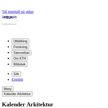
Till innehåll på sidan
Logga in
kth.se
Utbildning
Forskning
Samverkan
Om KTH
Bibliotek
Sök
English
Meny
Kalender Arkitektur
Kalender Arkitektur