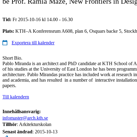
be Prof. Ramia Mazé, New Frontiers in Design
Tid:
Fr 2015-10-16 kl 14.00 - 16.30
Plats:
KTH–A Konferensrum A608, plan 6, Osquars backe 5, Stock
Exportera till kalender
Short Bio.
Pablo Miranda is an architect and PhD candidate at KTH School of Ar
of his studies at the University of East London he has been programm
architecture. Pablo Mirandas practice has included work at research inst
and academia, and has resulted in a number of interactive installation
papers.
Till kalendern
Innehållsansvarig:
infomaster@arch.kth.se
Tillhör
: Arkitekturskolan
Senast ändrad
:
2015-10-13