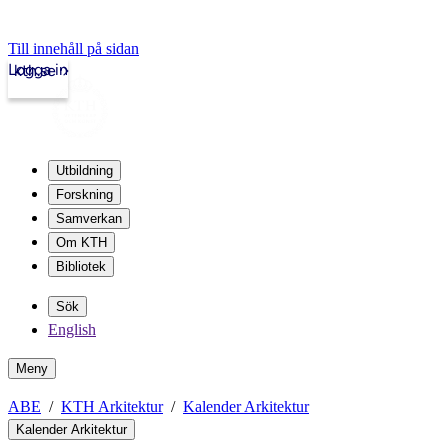
Till innehåll på sidan
Logga in
kth.se
Utbildning
Forskning
Samverkan
Om KTH
Bibliotek
Sök
English
Meny
ABE
KTH Arkitektur
Kalender Arkitektur
Kalender Arkitektur