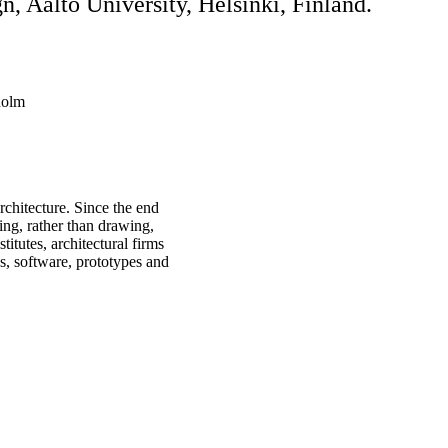
, Aalto University, Helsinki, Finland.
holm
chitecture. Since the end
ing, rather than drawing,
itutes, architectural firms
s, software, prototypes and