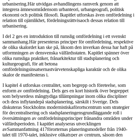
urbanisering.Här utvidgas avhandlingens ramverk genom att
integrera ämnesområdensom urbanteori, urbangeografi, politisk
ekonomi och politisk filosofi. Ikapitlet utforskas även omfördelning i
relation till ojämlikhet, fördelningsrättvisaoch dessas relation till
urbanisering.
I del 2 ges en introduktion till rumslig omfördelning i ett svenskt
sammanhang.Här presenteras principer för omfördelning, respektive
de olika skalordet kan ske på, liksom den inverkan dessa har haft på
utformningen av densvenska välfärdsstaten. Kapitlet spänner över
olika rumsliga praktiker, frånarkitektur till stadsplanering och
kulturgeografi, för att betona
omfördelningsinsatsernastvärvetenskapliga karaktär och de olika
skalor de manifesteras i.
I kapitel 4 utforskas centralitet, som begrepp och företeelse, som
enform av omfördelning. Dels ges en kort historik över begreppet
som belyserdess mångtydiga tillämpningar inom olika discipliner
och dess inflytandepå stadsplanering, särskilt i Sverige. Dels
diskuteras Stockholms modernistiskaförortscentrum som strategier
för decentralisering och stadsplaneringensgrundläggande roll i
översättningen av omfördelningsprinciper frånandra områden under
välfärdsperioden. I kapitlet analyseras utvecklingen
avSammanfattning 417förorternas planeringsmodeller från 1940-
talet till 1970-talet, inklusive olikatyper av centrum, såsom den