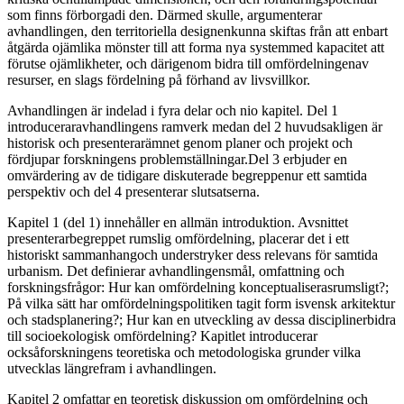
som finns förborgadi den. Därmed skulle, argumenterar
avhandlingen, den territoriella designenkunna skiftas från att enbart
åtgärda ojämlika mönster till att forma nya systemmed kapacitet att
förutse ojämlikheter, och därigenom bidra till omfördelningenav
resurser, en slags fördelning på förhand av livsvillkor.
Avhandlingen är indelad i fyra delar och nio kapitel. Del 1
introduceraravhandlingens ramverk medan del 2 huvudsakligen är
historisk och presenterarämnet genom planer och projekt och
fördjupar forskningens problemställningar.Del 3 erbjuder en
omvärdering av de tidigare diskuterade begreppenur ett samtida
perspektiv och del 4 presenterar slutsatserna.
Kapitel 1 (del 1) innehåller en allmän introduktion. Avsnittet
presenterarbegreppet rumslig omfördelning, placerar det i ett
historiskt sammanhangoch understryker dess relevans för samtida
urbanism. Det definierar avhandlingensmål, omfattning och
forskningsfrågor: Hur kan omfördelning konceptualiserasrumsligt?;
På vilka sätt har omfördelningspolitiken tagit form isvensk arkitektur
och stadsplanering?; Hur kan en utveckling av dessa disciplinerbidra
till socioekologisk omfördelning? Kapitlet introducerar
ocksåforskningens teoretiska och metodologiska grunder vilka
utvecklas längrefram i avhandlingen.
Kapitel 2 omfattar en teoretisk diskussion om omfördelning och