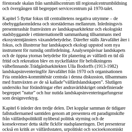
förstorade skalan från samhällscentrum till regionalcentrumbildning
och övergången till begreppet servicecentrum på 1970-talet.
Kapitel 5 flyttar fokus till centralitetens negativa utrymme – de
obebyggdaområdena och storstädernas mellanrum. Inledningsvis
presenterashär framväxten av landskapsarkitektur och ekologiskt
stadsbyggande i ettinternationellt sammanhang tillsammans med
ekosystemtjänsters växandebetydelse. Därefter ställs Järvafältet åter i
fokus, och illustrerar hur landskapoch ekologi uppstod som nya
instrument för rumslig omfördelning. Analysenpåvisar landskapets
och de öppna ytornas betydelse för planering av välfärdi en tid då
fritid och rekreation blev en nyckelfaktor för befolkningens
välbefinnande.Trädgårdsarkitekten Ulla Bodorffs (1913-1982)
landskapsinventeringför Järvafältet från 1970 och organisationen
Fria områden-kommitténär centrala i denna diskussion, tillsammans
med framväxten av de så kallade”välfärdslandskapen”. Slutligen
undersöks hur förändringar efter andravärldskriget omdefinierade
begreppet ”natur” och hur nutida landskapsinventeringarfungerar
som designverktyg.
Kapitel 6 inleder den tredje delen. Det kopplar samman de tidigare
fallstudiernamed samtiden genom att presentera ett paradigmskifte
från välfärdspolitiktill nyliberal politisk styrning och de
konsekvenser detta skifte fickför stadsplaneringen. Det presenterar
också en kritik av välfärdsstaten, urpolitiskt och socioekonomiskt