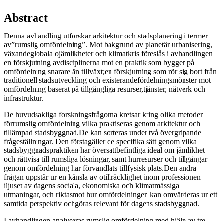
Abstract
Denna avhandling utforskar arkitektur och stadsplanering i termer
av”rumslig omfördelning”. Mot bakgrund av planetär urbanisering,
växandeglobala ojämlikheter och klimatkris föreslås i avhandlingen
en förskjutning avdisciplinerna mot en praktik som bygger på
omfördelning snarare än tillväxt;en förskjutning som rör sig bort från
traditionell stadsutveckling och existerandefördelningsmönster mot
omfördelning baserat på tillgängliga resurser,tjänster, nätverk och
infrastruktur.
De huvudsakliga forskningsfrågorna kretsar kring olika metoder
förrumslig omfördelning vilka praktiseras genom arkitektur och
tillämpad stadsbyggnad.De kan sorteras under två övergripande
frågeställningar. Den förstagäller de specifika sätt genom vilka
stadsbyggnadspraktiken har översattbefintliga ideal om jämlikhet
och rättvisa till rumsliga lösningar, samt hurresurser och tillgångar
genom omfördelning har förvandlats tillfysisk plats.Den andra
frågan uppstår ur en känsla av otillräcklighet inom professionen
iljuset av dagens sociala, ekonomiska och klimatmässiga
utmaningar, och riktasmot hur omfördelningen kan omvärderas ur ett
samtida perspektiv ochgöras relevant för dagens stadsbyggnad.
I avhandlingen analyseras rumslig omfördelning med hjälp av tre