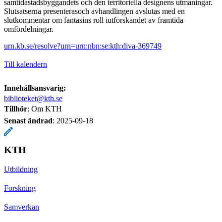
samtidastadsbyggandets och den territoriella designens utmaningar.
Slutsatserna presenterasoch avhandlingen avslutas med en
slutkommentar om fantasins roll iutforskandet av framtida
omfördelningar.
urn.kb.se/resolve?urn=urn:nbn:se:kth:diva-369749
Till kalendern
Innehållsansvarig:
biblioteket@kth.se
Tillhör
: Om KTH
Senast ändrad
:
2025-09-18
KTH
Utbildning
Forskning
Samverkan