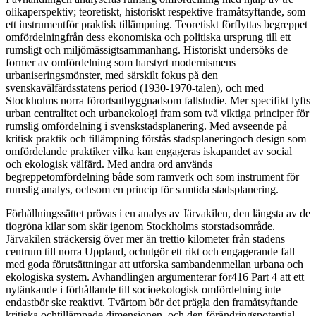
olikaperspektiv; teoretiskt, historiskt respektive framåtsyftande, som
ett instrumentför praktisk tillämpning. Teoretiskt förflyttas begreppet
omfördelningfrån dess ekonomiska och politiska ursprung till ett
rumsligt och miljömässigtsammanhang. Historiskt undersöks de
former av omfördelning som harstyrt modernismens
urbaniseringsmönster, med särskilt fokus på den
svenskavälfärdsstatens period (1930-1970-talen), och med
Stockholms norra förortsutbyggnadsom fallstudie. Mer specifikt lyfts
urban centralitet och urbanekologi fram som två viktiga principer för
rumslig omfördelning i svenskstadsplanering. Med avseende på
kritisk praktik och tillämpning förstås stadsplaneringoch design som
omfördelande praktiker vilka kan engageras iskapandet av social
och ekologisk välfärd. Med andra ord används
begreppetomfördelning både som ramverk och som instrument för
rumslig analys, ochsom en princip för samtida stadsplanering.
Förhållningssättet prövas i en analys av Järvakilen, den längsta av de
tiogröna kilar som skär igenom Stockholms storstadsområde.
Järvakilen sträckersig över mer än trettio kilometer från stadens
centrum till norra Uppland, ochutgör ett rikt och engagerande fall
med goda förutsättningar att utforska sambandenmellan urbana och
ekologiska system. Avhandlingen argumenterar för416 Part 4 att ett
nytänkande i förhållande till socioekologisk omfördelning inte
endastbör ske reaktivt. Tvärtom bör det prägla den framåtsyftande
kritiska ochtillämpade dimensionen, och den förändringspotential