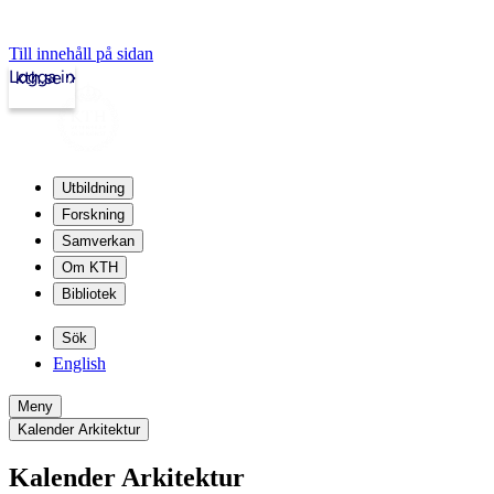
Till innehåll på sidan
Logga in
kth.se
Utbildning
Forskning
Samverkan
Om KTH
Bibliotek
Sök
English
Meny
Kalender Arkitektur
Kalender Arkitektur