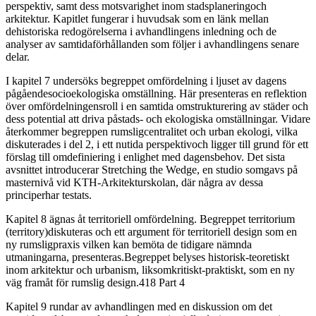
perspektiv, samt dess motsvarighet inom stadsplaneringoch
arkitektur. Kapitlet fungerar i huvudsak som en länk mellan
dehistoriska redogörelserna i avhandlingens inledning och de
analyser av samtidaförhållanden som följer i avhandlingens senare
delar.
I kapitel 7 undersöks begreppet omfördelning i ljuset av dagens
pågåendesocioekologiska omställning. Här presenteras en reflektion
över omfördelningensroll i en samtida omstrukturering av städer och
dess potential att driva påstads- och ekologiska omställningar. Vidare
återkommer begreppen rumsligcentralitet och urban ekologi, vilka
diskuterades i del 2, i ett nutida perspektivoch ligger till grund för ett
förslag till omdefiniering i enlighet med dagensbehov. Det sista
avsnittet introducerar Stretching the Wedge, en studio somgavs på
masternivå vid KTH-Arkitekturskolan, där några av dessa
principerhar testats.
Kapitel 8 ägnas åt territoriell omfördelning. Begreppet territorium
(territory)diskuteras och ett argument för territoriell design som en
ny rumsligpraxis vilken kan bemöta de tidigare nämnda
utmaningarna, presenteras.Begreppet belyses historisk-teoretiskt
inom arkitektur och urbanism, liksomkritiskt-praktiskt, som en ny
väg framåt för rumslig design.418 Part 4
Kapitel 9 rundar av avhandlingen med en diskussion om det