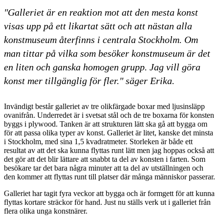
"Galleriet är en reaktion mot att den mesta konst
visas upp på ett likartat sätt och att nästan alla
konstmuseum återfinns i centrala Stockholm. Om
man tittar på vilka som besöker konstmuseum är det
en liten och ganska homogen grupp. Jag vill göra
konst mer tillgänglig för fler." säger Erika.
Invändigt består galleriet av tre olikfärgade boxar med ljusinsläpp
ovanifrån. Underredet är i svetsat stål och de tre boxarna för konsten
byggs i plywood. Tanken är att strukturen lätt ska gå att bygga om
för att passa olika typer av konst. Galleriet är litet, kanske det minsta
i Stockholm, med sina 1,5 kvadratmeter. Storleken är både ett
resultat av att det ska kunna flyttas runt lätt men jag hoppas också att
det gör att det blir lättare att snabbt ta del av konsten i farten. Som
besökare tar det bara några minuter att ta del av utställningen och
den kommer att flyttas runt till platser där många människor passerar.
Galleriet har tagit fyra veckor att bygga och är formgett för att kunna
flyttas kortare sträckor för hand. Just nu ställs verk ut i galleriet från
flera olika unga konstnärer.