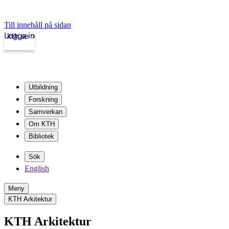
Till innehåll på sidan
Logga in
kth.se
Utbildning
Forskning
Samverkan
Om KTH
Bibliotek
Sök
English
Meny
KTH Arkitektur
KTH Arkitektur