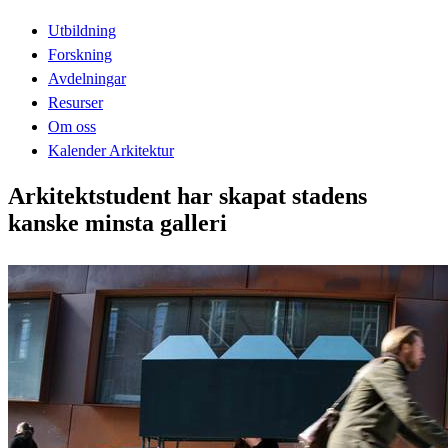
Utbildning
Forskning
Avdelningar
Resurser
Om oss
Kalender Arkitektur
Arkitektstudent har skapat stadens
kanske minsta galleri