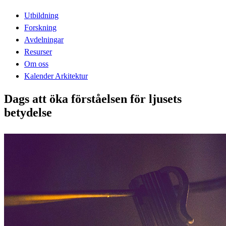
Utbildning
Forskning
Avdelningar
Resurser
Om oss
Kalender Arkitektur
Dags att öka förståelsen för ljusets
betydelse