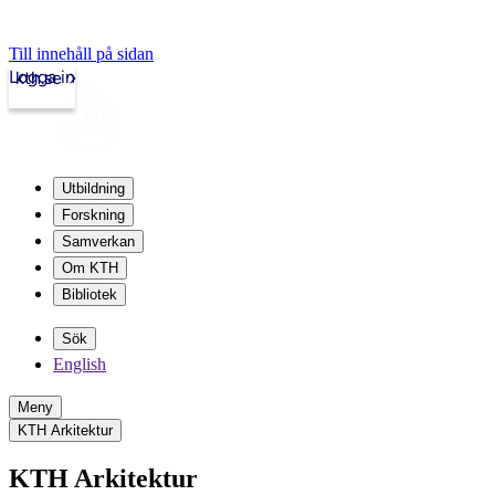
Till innehåll på sidan
Logga in
kth.se
Utbildning
Forskning
Samverkan
Om KTH
Bibliotek
Sök
English
Meny
KTH Arkitektur
KTH Arkitektur