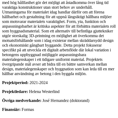
med hög hållfasthet gör det möjligt att åstadkomma över lång tid
varaktiga konstruktioner utan stort behov av underhåll.
Utmaningarna för materialet idag handlar därför om att förena
hållbarhet och gestaltning för att uppnå långsiktigt hållbara miljöer
som motsvarar materialets varaktighet. Form, yta, funktion och
anpassningsbarhet är kritiska aspekter för att förbättra materialets roll
som byggnadsmaterial. Som ett alternativ till befintliga gjuttekniker
utgör storskalig 3D-printning en möjlighet att överkomma det
motsatsförhållande som i idag existerar mellan skräddarsydd design
och ekonomiskt gångbart byggande. Detta projekt fokuserar
specifikt på att utveckla ett digitalt arbetsflöde där lokal variation i
betongens uppbyggnad möjliggör anpassningsbara
materialegenskaper i ett tidigare uniformt material. Projektets
övergripande mål avser att bidra till en bättre samverkan mellan
design, materialegenskaper och byggnation som kan leda till en mer
hållbar användning av betong i den byggda miljön.
Projektperiod:
2021-2024
Projektledare:
Helena Westerlind
Övriga medverkande:
José Hernandez (doktorand)
Finansiär:
Formas