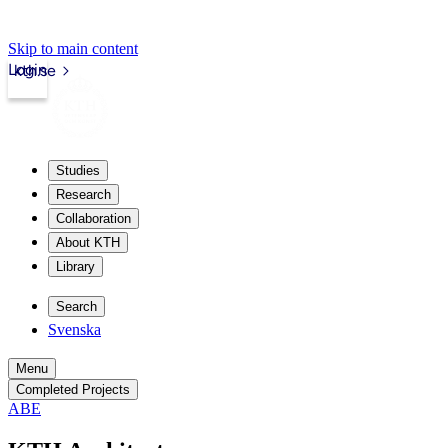
Skip to main content
Login
kth.se
Studies
Research
Collaboration
About KTH
Library
Search
Svenska
Menu
Completed Projects
ABE