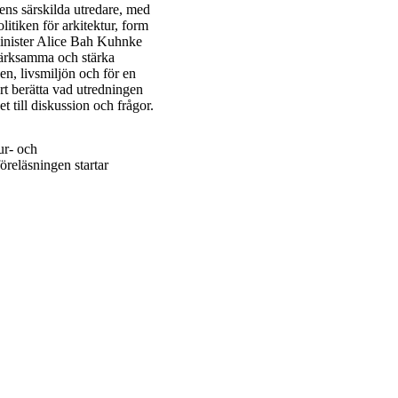
ens särskilda utredare, med
litiken för arkitektur, form
minister Alice Bah Kuhnke
märksamma och stärka
en, livsmiljön och för en
rt berätta vad utredningen
t till diskussion och frågor.
ur- och
öreläsningen startar