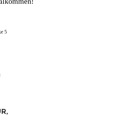
 välkommen!
ke 5