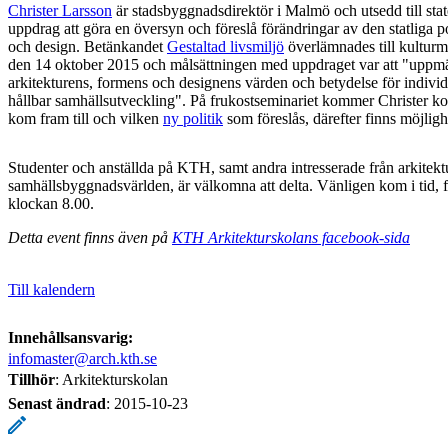
Christer Larsson
är stadsbyggnadsdirektör i Malmö och utsedd till stat
uppdrag att göra en översyn och föreslå förändringar av den statliga po
och design. Betänkandet
Gestaltad livsmiljö
överlämnades till kultur
den 14 oktober 2015 och målsättningen med uppdraget var att "upp
arkitekturens, formens och designens värden och betydelse för individ
hållbar samhällsutveckling". På frukostseminariet kommer Christer ko
kom fram till och vilken
ny politik
som föreslås, därefter finns möjlighe
Studenter och anställda på KTH, samt andra intresserade från arkitekt
samhällsbyggnadsvärlden, är välkomna att delta. Vänligen kom i tid, f
klockan 8.00.
Detta event finns även på
KTH Arkitekturskolans facebook-sida
Till kalendern
Innehållsansvarig:
infomaster@arch.kth.se
Tillhör
: Arkitekturskolan
Senast ändrad
:
2015-10-23