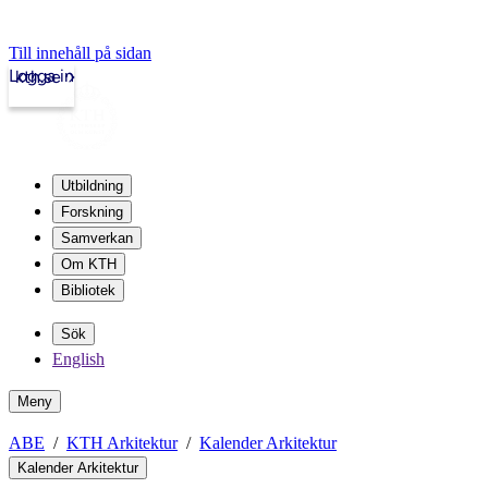
Till innehåll på sidan
Logga in
kth.se
Utbildning
Forskning
Samverkan
Om KTH
Bibliotek
Sök
English
Meny
ABE
KTH Arkitektur
Kalender Arkitektur
Kalender Arkitektur