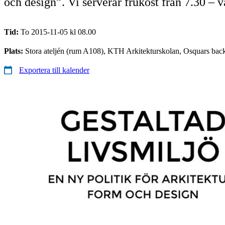
och design”. Vi serverar frukost från 7.30 –
Tid:
To 2015-11-05 kl 08.00
Plats:
Stora ateljén (rum A108), KTH Arkitekturskolan, Osquars bac
Exportera till kalender