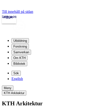
Till innehåll på sidan
Logga in
kth.se
Utbildning
Forskning
Samverkan
Om KTH
Bibliotek
Sök
English
Meny
KTH Arkitektur
KTH Arkitektur