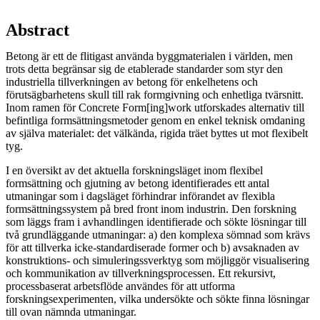
Abstract
Betong är ett de flitigast använda byggmaterialen i världen, men
trots detta begränsar sig de etablerade standarder som styr den
industriella tillverkningen av betong för enkelhetens och
förutsägbarhetens skull till rak formgivning och enhetliga tvärsnitt.
Inom ramen för Concrete Form[ing]work utforskades alternativ till
befintliga formsättningsmetoder genom en enkel teknisk omdaning
av själva materialet: det välkända, rigida träet byttes ut mot flexibelt
tyg.
I en översikt av det aktuella forskningsläget inom flexibel
formsättning och gjutning av betong identifierades ett antal
utmaningar som i dagsläget förhindrar införandet av flexibla
formsättningssystem på bred front inom industrin. Den forskning
som läggs fram i avhandlingen identifierade och sökte lösningar till
två grundläggande utmaningar: a) den komplexa sömnad som krävs
för att tillverka icke-standardiserade former och b) avsaknaden av
konstruktions- och simuleringssverktyg som möjliggör visualisering
och kommunikation av tillverkningsprocessen. Ett rekursivt,
processbaserat arbetsflöde användes för att utforma
forskningsexperimenten, vilka undersökte och sökte finna lösningar
till ovan nämnda utmaningar.