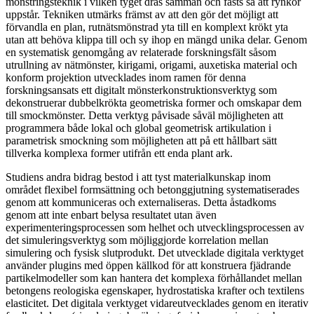
mönstringsteknik i vilken tyget dras samman och fästs så att rynkor
uppstår. Tekniken utmärks främst av att den gör det möjligt att
förvandla en plan, rutnätsmönstrad yta till en komplext krökt yta
utan att behöva klippa till och sy ihop en mängd unika delar. Genom
en systematisk genomgång av relaterade forskningsfält såsom
utrullning av nätmönster, kirigami, origami, auxetiska material och
konform projektion utvecklades inom ramen för denna
forskningsansats ett digitalt mönsterkonstruktionsverktyg som
dekonstruerar dubbelkrökta geometriska former och omskapar dem
till smockmönster. Detta verktyg påvisade såväl möjligheten att
programmera både lokal och global geometrisk artikulation i
parametrisk smockning som möjligheten att på ett hållbart sätt
tillverka komplexa former utifrån ett enda plant ark.
Studiens andra bidrag bestod i att tyst materialkunskap inom
området flexibel formsättning och betonggjutning systematiserades
genom att kommuniceras och externaliseras. Detta åstadkoms
genom att inte enbart belysa resultatet utan även
experimenteringsprocessen som helhet och utvecklingsprocessen av
det simuleringsverktyg som möjliggjorde korrelation mellan
simulering och fysisk slutprodukt. Det utvecklade digitala verktyget
använder plugins med öppen källkod för att konstruera fjädrande
partikelmodeller som kan hantera det komplexa förhållandet mellan
betongens reologiska egenskaper, hydrostatiska krafter och textilens
elasticitet. Det digitala verktyget vidareutvecklades genom en iterativ