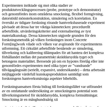
Experimenten inriktade sig mot olika stadier av
produktutvecklingsprocessen (probe, prototype och demonstrator)
och genomfördes inom områdena smockning, flexibel formgivning,
datorstödd mönsterkonstruktion, simulering och korrelation. En
översikt av tidigare forskning rörande hantverksbaserade experiment
påvisade att dessa har tre viktiga kännetecken: procedurellt
arbetsflöde, utvärderingskriterier and externalisering av tyst
materialkunskap. Dessa kännetecken utgjorde grunden för den
forskningsmetodik på vilken forskningen inom Concrete
Form[ing]work vilade och vilken var avgörande för experimentens
utformning. Ett cirkulärt arbetsflöde bestående av simulering,
tillverkning och kalibrering tillämpades för att hantera det komplexa
förhållandet mellan det parametriskt skräddarsydda tyget och
betongens materialitet. Beroende på om en hypotes förelåg eller inte
genomfördes experimenten med olika typer av ”vandrande”
tillvägagångssätt (seriellt, expansivt, undersökande) – detta arbetssätt
möjliggjorde värdefull kunskapsproduktion samtidigt som
forskningens hantverksmässiga aspekter bibehölls.
Forskningsansatsen första bidrag till forskningsfältet var utförandet
av en omfattande undersökning av smockningens potential som
tillverkningsmetod för skräddarsydda, komplexa formsättningar.
Smockning är en månghundraårig xii