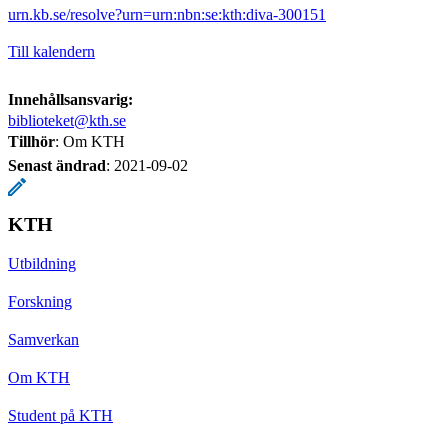
urn.kb.se/resolve?urn=urn:nbn:se:kth:diva-300151
Till kalendern
Innehållsansvarig:
biblioteket@kth.se
Tillhör
: Om KTH
Senast ändrad
:
2021-09-02
KTH
Utbildning
Forskning
Samverkan
Om KTH
Student på KTH