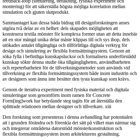
feedback-loop (simulering, beräkning, fysiska experiment och
montering) för att säkerställa högsta möjliga korrelation mellan
simulation och gjuten slutprodukt.
Sammantaget kan dessa båda bidrag till designforskningen anses
utgöra två delar av en helhet: dels skapades möjligheten att
konstruera textila mönster för komplexa former utan att detta innebär
att en stor mängd unika delar måste klippas till och sys ihop, dels
utökades antalet tillgängliga och tillförlitliga digitala verktyg för
design och simulering av flexibla formsättningsystem. Genom att
söka fylla i befintliga kunskapsluckor och formalisera underförstådd
kunskap sökte denna studie öka tillgängligheten, användbarheten
och repeterbarheten för de tillverkningsmetoder som används vid
tillverkning av flexibla formsättningssystem både inom industrin och
av designers som ännu inte besitter den tysta kunskap som krävs.
Genom de iterativa experiment med fysiska material och digitala
simuleringar som genomförts inom ramen för Concrete
Form[ing]work har betydande steg tagits för att återställa den
splittrade relationen mellan designer och tillverkare. xiii
Den forskning som presenteras i denna avhandling har potentialen
att i grunden förändra och förenkla det sätt på vilket man närmar sig
och integrerar områdena datorstödd mönsterkonstruktion och
flexibla formsättningssystem inom arkitekturens gestaltning.