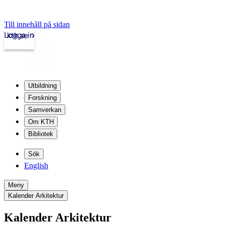
Till innehåll på sidan
Logga in
kth.se
Utbildning
Forskning
Samverkan
Om KTH
Bibliotek
Sök
English
Meny
Kalender Arkitektur
Kalender Arkitektur