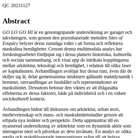
QC 20231127
Abstract
GO LO GO HI
är en genomgripande undersökning av garaget och
takvåningen, som genom den praxisbaserade metoden
Sites of
Enquiry
belyser deras rumsliga roller i att forma och reflektera
maskulina hemligheter. Genom denna multimodala analys har
forskningsarbetet fördjupat sig i dessa platsers historiska, kulturella
och sociala sammanhang, och visat upp de intrikata kopplingarna
mellan arkitektur, teknologi och hemlighet, i relation till olika faser
av kapitalismen. Avhandlingen avslöjar hur dessa rum, även där de
skiljer sig åt, delar gemensamma strukturer gällande maktdynamik i
hemmet, omvandlingar av hushållet och representationer av
maskulinitet. Dessutom betonar den vikten av att ifrågasätta
effekterna av dessa faktorer, både på individnivå och i en vidare
sociokulturell kontext.
Avhandlingen bidrar till diskursen om arkitektur, urban teori,
medievetenskap och mans- och maskulinitetsstudier genom att
erbjuda nya insikter och perspektiv. Detta uppmuntrar till en
nyanserad undersökning av arkitektur som en dynamisk aktör som
interagerar med och påverkas av dess invånare. En analys av olika
media och praktikbaserade interventioner syftar till att belysa