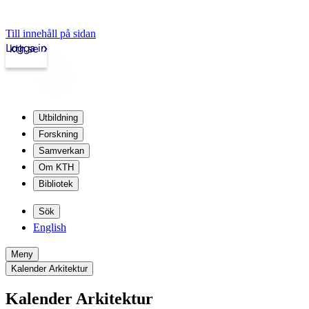
Till innehåll på sidan
Logga in
kth.se
Utbildning
Forskning
Samverkan
Om KTH
Bibliotek
Sök
English
Meny
Kalender Arkitektur
Kalender Arkitektur