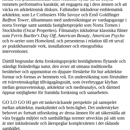
rummets performativa karaktär, att engagera sig i dess ämnen och att
väcka en arkitektonisk diskurs. Fallstudier inkluderar emblematisk
arkitektur, som Le Corbusiers
Villa Savoye
och Ernő Goldfinger
Balfron Tower
, tillsammans med undersökningar av vardagsgarage i
norra Sverige samt samtida fastighetsprojekt som Norra Tornen i
Stockholm (Oscar Properties). Filmanalys inkluderar klassiska filmer
som
Ferris Bueller's Day Off
,
American Beauty
,
American Psycho
och tv-serier som
Homeland
, och presenteras i relation till ett urval
av praktikbaserade verk, installationer och etnografiska
interventioner.
Därtill begrundar detta forskningsprojekt hemlighetens flytande och
ständigt föränderliga natur, den avser att utmana traditionella
berättelser och uppmuntrar en djupare förståelse för hur arkitektur
formar och formas av hemmets vrå. En undersökning som förutsätter
ett tvärvetenskapligt tillvägagångssätt, som överbryggar klyftan
mellan genusvetenskap, arkitektur och medieanalys, och därmed
öppnar möjligheter för framtida forskning och samarbeten.
GO LO GO HI ger ett tankeväckande perspektiv på samspelet
mellan arkitektur, maskulinitet och hem-lighet. Det understryker
behovet av fortsatt utforskning av dessa ämnen för att säkerställa att
våra byggda miljöer och samhälleliga normer utvecklas på sätt som
är mer inkluderande och återspeglar komplexiteten i det rådande
samhället.