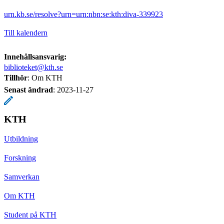
urn.kb.se/resolve?urn=urn:nbn:se:kth:diva-339923
Till kalendern
Innehållsansvarig:
biblioteket@kth.se
Tillhör
: Om KTH
Senast ändrad
:
2023-11-27
KTH
Utbildning
Forskning
Samverkan
Om KTH
Student på KTH