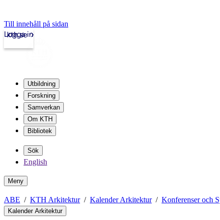
Till innehåll på sidan
Logga in
kth.se
Utbildning
Forskning
Samverkan
Om KTH
Bibliotek
Sök
English
Meny
ABE
KTH Arkitektur
Kalender Arkitektur
Konferenser och 
Kalender Arkitektur