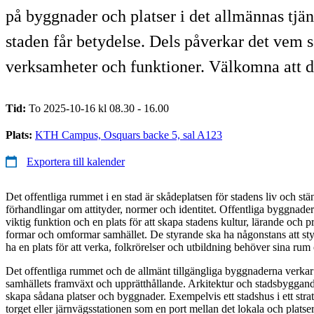
på byggnader och platser i det allmännas tjän
staden får betydelse. Dels påverkar det vem 
verksamheter och funktioner. Välkomna att del
Tid:
To 2025-10-16 kl 08.30 - 16.00
Plats:
KTH Campus, Osquars backe 5, sal A123
Exportera till kalender
Det offentliga rummet i en stad är skådeplatsen för stadens liv och st
förhandlingar om attityder, normer och identitet. Offentliga byggnader 
viktig funktion och en plats för att skapa stadens kultur, lärande och 
formar och omformar samhället. De styrande ska ha någonstans att sty
ha en plats för att verka, folkrörelser och utbildning behöver sina rum 
Det offentliga rummet och de allmänt tillgängliga byggnaderna verkar
samhällets framväxt och upprätthållande. Arkitektur och stads­byggande
skapa sådana platser och byggnader. Exempelvis ett stadshus i ett strat
torget eller järnvägs­stationen som en port mellan det lokala och platser