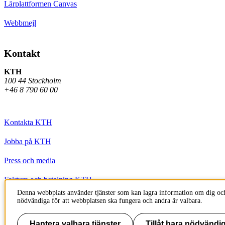
Lärplattformen Canvas
Webbmejl
Kontakt
KTH
100 44 Stockholm
+46 8 790 60 00
Kontakta KTH
Jobba på KTH
Press och media
Faktura och betalning KTH
Denna webbplats använder tjänster som kan lagra information om dig och
Om KTH:s webbplatser
nödvändiga för att webbplatsen ska fungera och andra är valbara.
Tillgänglighetsredogörelse
Hantera valbara tjänster
Tillåt bara nödvändig