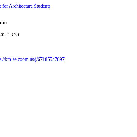
r Architecture Students
ium
-02,
13.30
ps://kth-se.zoom.us/j/67185547897