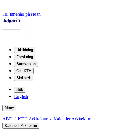
Till innehåll på sidan
Logga in
kth.se
Utbildning
Forskning
Samverkan
Om KTH
Bibliotek
Sök
English
Meny
ABE
KTH Arkitektur
Kalender Arkitektur
Kalender Arkitektur