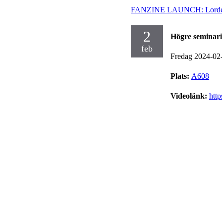
FANZINE LAUNCH: Lorde fo
2
Högre seminar
feb
Fredag 2024-02
Plats:
A608
Videolänk:
htt