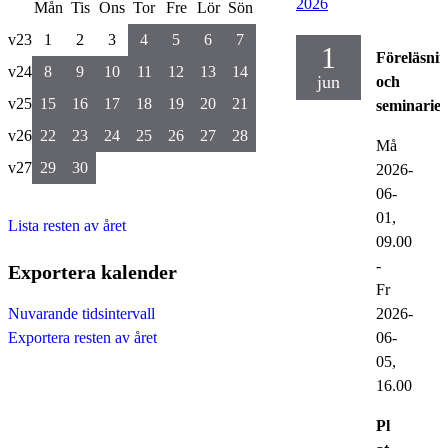
2026
Mån
Tis
Ons
Tor
Fre
Lör
Sön
v23
1
2
3
4
5
6
7
1
Föreläsni
v24
8
9
10
11
12
13
14
jun
och
v25
15
16
17
18
19
20
21
seminarier
v26
22
23
24
25
26
27
28
Må
v27
29
30
2026-
06-
01,
Lista resten av året
09.00
-
Exportera kalender
Fr
2026-
Nuvarande tidsintervall
06-
Exportera resten av året
05,
16.00
Pl