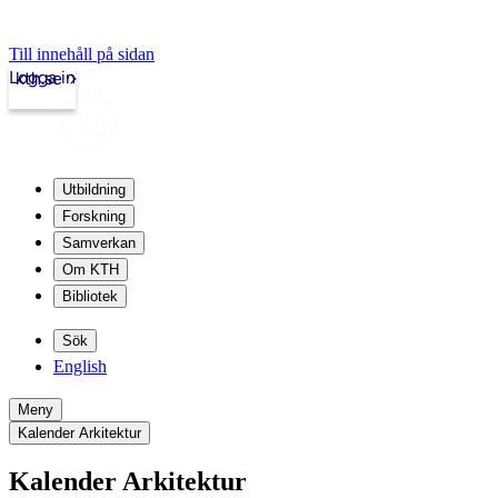
Till innehåll på sidan
Logga in
kth.se
Utbildning
Forskning
Samverkan
Om KTH
Bibliotek
Sök
English
Meny
Kalender Arkitektur
Kalender Arkitektur