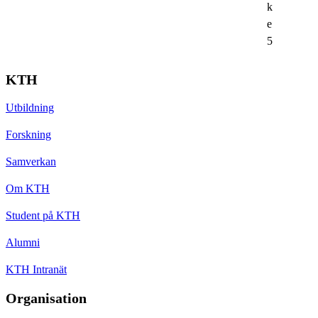
k
e
5
KTH
Utbildning
Forskning
Samverkan
Om KTH
Student på KTH
Alumni
KTH Intranät
Organisation