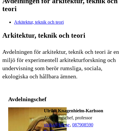
Avdelningen för arkitektur, teknik och
teori
Arkitektur, teknik och teori
Arkitektur, teknik och teori
Avdelningen för arkitektur, teknik och teori är en
miljö för experimentell arkitekturforskning och
undervisning som berör rumsliga, sociala,
ekologiska och hållbara ämnen.
Avdelningschef
Ulrika Knagenhielm-Karlsson
avdelningschef, professor
ulrika@kth.se
,
08790
8590