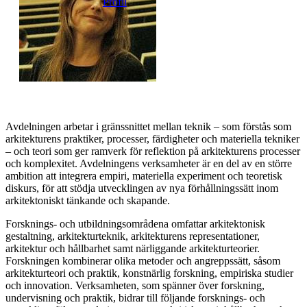
Profil
Avdelningen arbetar i gränssnittet mellan teknik – som förstås som
arkitekturens praktiker, processer, färdigheter och materiella tekniker
– och teori som ger ramverk för reflektion på arkitekturens processer
och komplexitet. Avdelningens verksamheter är en del av en större
ambition att integrera empiri, materiella experiment och teoretisk
diskurs, för att stödja utvecklingen av nya förhållningssätt inom
arkitektoniskt tänkande och skapande.
Forsknings- och utbildningsområdena omfattar arkitektonisk
gestaltning, arkitekturteknik, arkitekturens representationer,
arkitektur och hållbarhet samt närliggande arkitekturteorier.
Forskningen kombinerar olika metoder och angreppssätt, såsom
arkitekturteori och praktik, konstnärlig forskning, empiriska studier
och innovation. Verksamheten, som spänner över forskning,
undervisning och praktik, bidrar till följande forsknings- och