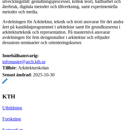
utvecklingsfält: gestaltningsprocesser, kritisk teori, hållbarhet och
återbruk, digitala metoder och tillverkning, samt experimentella
metoder och media.
Avdelningen för Arkitektur, teknik och teori ansvarar för det andra
året på kandidatprogrammet i arkitektur samt för grundkurserna i
arkitekturteknik och representation. På masternivå ansvarar
avdelningen för fem designstudior i arkitektur och erbjuder
dessutom seminarier och orienteringskurser.
Innehållsansvarig:
infomaster@arch.kth.se
Tillhör
: Arkitekturskolan
Senast ändrad
:
2025-10-30
KTH
Utbildning
Forskning
Samverkan