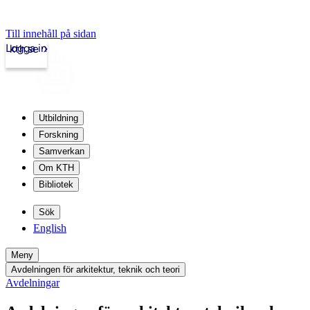
Till innehåll på sidan
Logga in
kth.se
Utbildning
Forskning
Samverkan
Om KTH
Bibliotek
Sök
English
Meny
Avdelningen för arkitektur, teknik och teori
Avdelningar