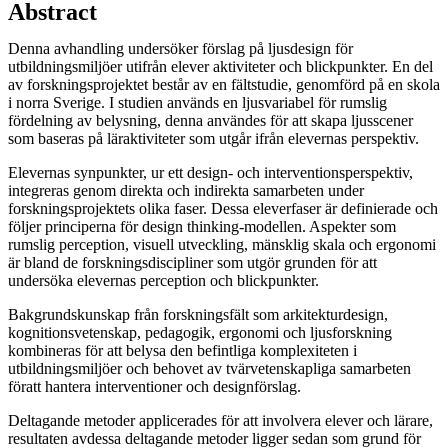
Abstract
Denna avhandling undersöker förslag på ljusdesign för
utbildningsmiljöer utifrån elever aktiviteter och blickpunkter. En del
av forskningsprojektet består av en fältstudie, genomförd på en skola
i norra Sverige. I studien används en ljusvariabel för rumslig
fördelning av belysning, denna användes för att skapa ljusscener
som baseras på läraktiviteter som utgår ifrån elevernas perspektiv.
Elevernas synpunkter, ur ett design- och interventionsperspektiv,
integreras genom direkta och indirekta samarbeten under
forskningsprojektets olika faser. Dessa eleverfaser är definierade och
följer principerna för design thinking-modellen. Aspekter som
rumslig perception, visuell utveckling, mänsklig skala och ergonomi
är bland de forskningsdiscipliner som utgör grunden för att
undersöka elevernas perception och blickpunkter.
Bakgrundskunskap från forskningsfält som arkitekturdesign,
kognitionsvetenskap, pedagogik, ergonomi och ljusforskning
kombineras för att belysa den befintliga komplexiteten i
utbildningsmiljöer och behovet av tvärvetenskapliga samarbeten
föratt hantera interventioner och designförslag.
Deltagande metoder applicerades för att involvera elever och lärare,
resultaten avdessa deltagande metoder ligger sedan som grund för