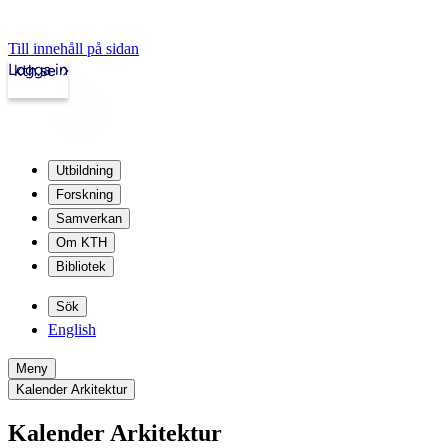
Till innehåll på sidan
Logga in
kth.se
Utbildning
Forskning
Samverkan
Om KTH
Bibliotek
Sök
English
Meny
Kalender Arkitektur
Kalender Arkitektur