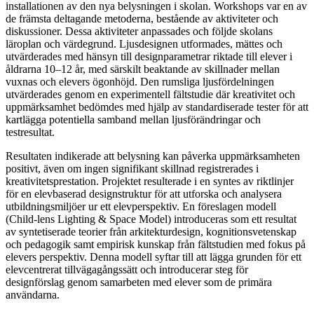
installationen av den nya belysningen i skolan. Workshops var en av
de främsta deltagande metoderna, bestående av aktiviteter och
diskussioner. Dessa aktiviteter anpassades och följde skolans
läroplan och värdegrund. Ljusdesignen utformades, mättes och
utvärderades med hänsyn till designparametrar riktade till elever i
åldrarna 10–12 år, med särskilt beaktande av skillnader mellan
vuxnas och elevers ögonhöjd. Den rumsliga ljusfördelningen
utvärderades genom en experimentell fältstudie där kreativitet och
uppmärksamhet bedömdes med hjälp av standardiserade tester för att
kartlägga potentiella samband mellan ljusförändringar och
testresultat.
Resultaten indikerade att belysning kan påverka uppmärksamheten
positivt, även om ingen signifikant skillnad registrerades i
kreativitetsprestation. Projektet resulterade i en syntes av riktlinjer
för en elevbaserad designstruktur för att utforska och analysera
utbildningsmiljöer ur ett elevperspektiv. En föreslagen modell
(Child-lens Lighting & Space Model) introduceras som ett resultat
av syntetiserade teorier från arkitekturdesign, kognitionsvetenskap
och pedagogik samt empirisk kunskap från fältstudien med fokus på
elevers perspektiv. Denna modell syftar till att lägga grunden för ett
elevcentrerat tillvägagångssätt och introducerar steg för
designförslag genom samarbeten med elever som de primära
användarna.