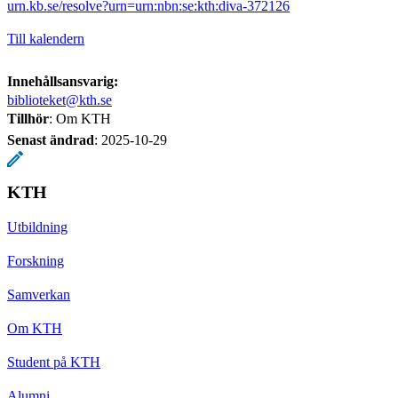
urn.kb.se/resolve?urn=urn:nbn:se:kth:diva-372126
Till kalendern
Innehållsansvarig:
biblioteket@kth.se
Tillhör
: Om KTH
Senast ändrad
:
2025-10-29
KTH
Utbildning
Forskning
Samverkan
Om KTH
Student på KTH
Alumni