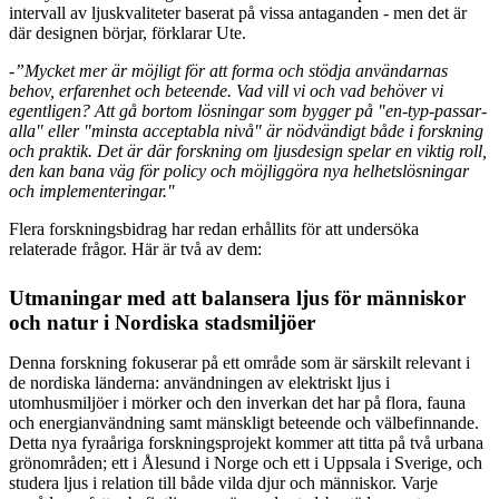
intervall av ljuskvaliteter baserat på vissa antaganden - men det är
där designen börjar, förklarar Ute.
-”Mycket mer är möjligt för att forma och stödja användarnas
behov, erfarenhet och beteende. Vad vill vi och vad behöver vi
egentligen? Att gå bortom lösningar som bygger på "en-typ-passar-
alla" eller "minsta acceptabla nivå" är nödvändigt både i forskning
och praktik. Det är där forskning om ljusdesign spelar en viktig roll,
den kan bana väg för policy och möjliggöra nya helhetslösningar
och implementeringar."
Flera forskningsbidrag har redan erhållits för att undersöka
relaterade frågor. Här är två av dem:
Utmaningar med att balansera ljus för människor
och natur i Nordiska stadsmiljöer
Denna forskning fokuserar på ett område som är särskilt relevant i
de nordiska länderna: användningen av elektriskt ljus i
utomhusmiljöer i mörker och den inverkan det har på flora, fauna
och energianvändning samt mänskligt beteende och välbefinnande.
Detta nya fyraåriga forskningsprojekt kommer att titta på två urbana
grönområden; ett i Ålesund i Norge och ett i Uppsala i Sverige, och
studera ljus i relation till både vilda djur och människor. Varje