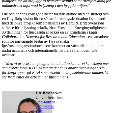
plattform för att möjliggöra tvärvetenskaplig samarbetsforskning för
målmedvetet utformad belysning i den byggda miljön.”
Ute och hennes kollegor arbetar för närvarande med en strategi och
en långsiktig vision för en sådan forskningsdestination i samband
med de olika projekt som finansieras av Bertil & Britt Svenssons
stiftelse för belysningsteknik, NordForsk och Energimyndigheten.
Avdelningen för ljusdesign är också en av grundarna i
Light
Collaboration Network for Research and Education
- ett samarbete
som för närvarande består av fyra svenska
ljusforskningsinstitutioner, som kommer att växa till att inkludera
andra nationella och internationella partners i framtiden. Ute
avslutar:
- "Men vi är också angelägna om att utforska hur vi kan skapa mer
samarbete inom KTH. Vi vet att det finns andra avdelningar och
forskargrupper på KTH som arbetar med ljusrelaterade ämnen. Vi
ser fram emot att arbeta mer tillsammans!”
Ute Besenecker
universitetslektor
uteb@kth.se
08790
8304
Profil