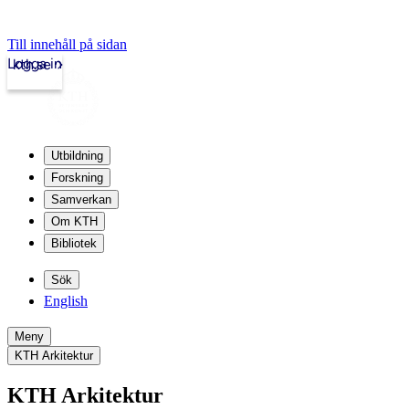
Till innehåll på sidan
Logga in
kth.se
Utbildning
Forskning
Samverkan
Om KTH
Bibliotek
Sök
English
Meny
KTH Arkitektur
KTH Arkitektur