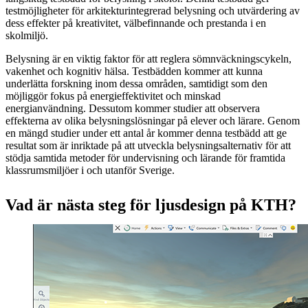
testmöjligheter för arkitekturintegrerad belysning och utvärdering av
dess effekter på kreativitet, välbefinnande och prestanda i en
skolmiljö.
Belysning är en viktig faktor för att reglera sömnväckningscykeln,
vakenhet och kognitiv hälsa. Testbädden kommer att kunna
underlätta forskning inom dessa områden, samtidigt som den
möjliggör fokus på energieffektivitet och minskad
energianvändning. Dessutom kommer studier att observera
effekterna av olika belysningslösningar på elever och lärare. Genom
en mängd studier under ett antal år kommer denna testbädd att ge
resultat som är inriktade på att utveckla belysningsalternativ för att
stödja samtida metoder för undervisning och lärande för framtida
klassrumsmiljöer i och utanför Sverige.
Vad är nästa steg för ljusdesign på KTH?