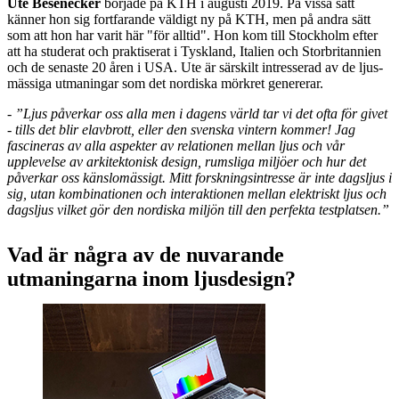
Ute Besenecker
började på KTH i augusti 2019. På vissa sätt
känner hon sig fortfarande väldigt ny på KTH, men på andra sätt
som att hon har varit här "för alltid". Hon kom till Stockholm efter
att ha studerat och praktiserat i Tyskland, Italien och Storbritannien
och de senaste 20 åren i USA. Ute är särskilt intresserad av de ljus-
mässiga utmaningar som det nordiska mörkret genererar.
- ”Ljus påverkar oss alla men i dagens värld tar vi det ofta för givet
- tills det blir elavbrott, eller den svenska vintern kommer! Jag
fascineras av alla aspekter av relationen mellan ljus och vår
upplevelse av arkitektonisk design, rumsliga miljöer och hur det
påverkar oss känslomässigt. Mitt forskningsintresse är inte dagsljus i
sig, utan kombinationen och interaktionen mellan elektriskt ljus och
dagsljus vilket gör den nordiska miljön till den perfekta testplatsen.”
Vad är några av de nuvarande
utmaningarna inom ljusdesign?