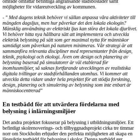
område omfattar befintliga angränsande stadsbostäder samt
möjligheter för vidareutveckling av kommunen.
- "
Med dagens teknik behöver vi sällan anpassa våra aktiviteter till
mängden dagsljus, men hur påverkar det den lokala ekologin?
Mänsklig användning av elektriskt ljus kan störa det lokala djurlivet.
Vi behöver hitta nya hållbara sätt att implementera och utveckla
elektrisk belysning på sätt som ger maximal nytta för människor
samtidigt som påverkan på naturen minimeras. Vår strategi är att
sammanföra relevanta discipliner med representanter från design,
teknik, psykologi och ekologi. Även om design och planering av
belysning baserad på simulatorer är väl etablerad för
inomhusmiljöer, så saknas fortfarande utvecklingen av realistiska
digitala tvillingar av stadsförhållanden utomhus. Vi kommer att
utveckla detta vidare under hela projektet för att stödja forskning,
design, planering och simulering av belysning som inte enbart är
människocentrerad"
En testbädd för att utvärdera fördelarna med
belysning i inlärningsmiljöer
Det andra projektet fokuserar på belysning i utbildningsmiljöer. Ett
befintligt skolrenoverings- och tillbyggnadsprojekt cirka tre timmar
norr om Stockholm erbjuder den perfekta möjligheten att skapa en
långsiktig testbädd för belysning i skolor. Denna testbädd ger