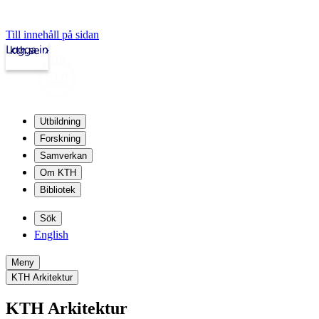
Till innehåll på sidan
Logga in
kth.se
Utbildning
Forskning
Samverkan
Om KTH
Bibliotek
Sök
English
Meny
KTH Arkitektur
KTH Arkitektur