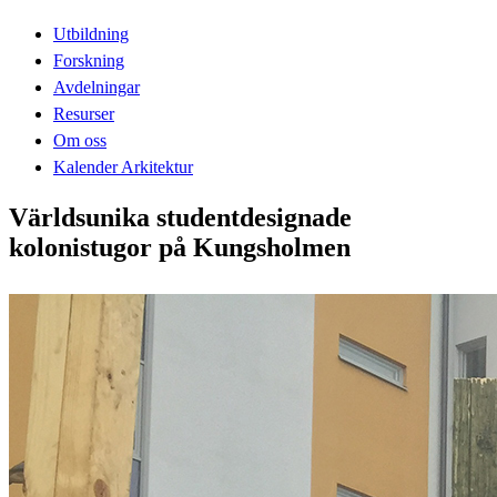
Utbildning
Forskning
Avdelningar
Resurser
Om oss
Kalender Arkitektur
Världsunika studentdesignade
kolonistugor på Kungsholmen