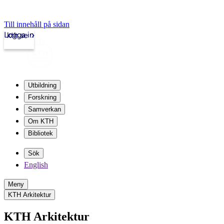
Till innehåll på sidan
Logga in
kth.se
Utbildning
Forskning
Samverkan
Om KTH
Bibliotek
Sök
English
Meny
KTH Arkitektur
KTH Arkitektur