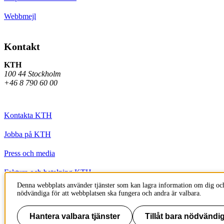
Webbmejl
Kontakt
KTH
100 44 Stockholm
+46 8 790 60 00
Kontakta KTH
Jobba på KTH
Press och media
Faktura och betalning KTH
Denna webbplats använder tjänster som kan lagra information om dig och
Om KTH:s webbplatser
nödvändiga för att webbplatsen ska fungera och andra är valbara.
Tillgänglighetsredogörelse
Hantera valbara tjänster
Tillåt bara nödvändig