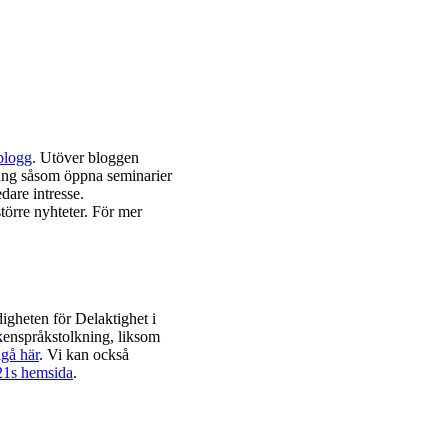
 blogg
. Utöver bloggen
ang såsom öppna seminarier
dare intresse.
örre nyhteter. För mer
igheten för Delaktighet i
kenspråkstolkning, liksom
lgå här
. Vi kan också
21s hemsida
.