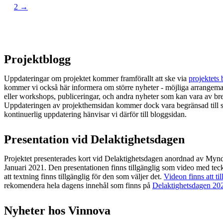
2
→
Projektblogg
Uppdateringar om projektet kommer framförallt att ske via
projektets
kommer vi också här informera om större nyheter - möjliga arrangem
eller workshops, publiceringar, och andra nyheter som kan vara av bre
Uppdateringen av projekthemsidan kommer dock vara begränsad till st
kontinuerlig uppdatering hänvisar vi därför till bloggsidan.
Presentation vid Delaktighetsdagen
Projektet presenterades kort vid Delaktighetsdagen anordnad av Mynd
Januari 2021. Den presentationen finns tillgänglig som video med tec
att textning finns tillgänglig för den som väljer det.
Videon finns att til
rekomendera hela dagens innehål som finns på
Delaktighetsdagen 20
Nyheter hos Vinnova