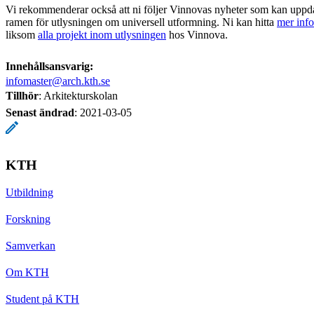
Vi rekommenderar också att ni följer Vinnovas nyheter som kan uppda
ramen för utlysningen om universell utformning. Ni kan hitta
mer inf
liksom
alla projekt inom utlysningen
hos Vinnova.
Innehållsansvarig:
infomaster@arch.kth.se
Tillhör
: Arkitekturskolan
Senast ändrad
:
2021-03-05
KTH
Utbildning
Forskning
Samverkan
Om KTH
Student på KTH