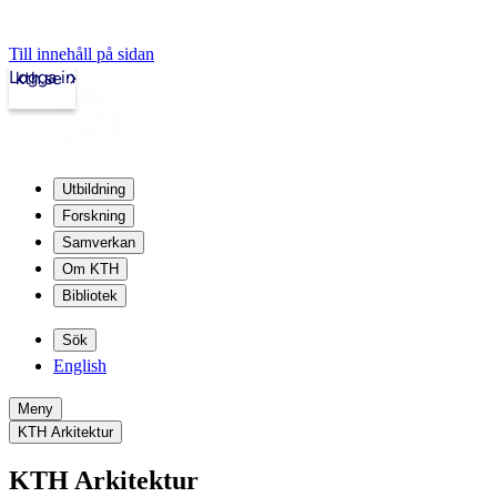
Till innehåll på sidan
Logga in
kth.se
Utbildning
Forskning
Samverkan
Om KTH
Bibliotek
Sök
English
Meny
KTH Arkitektur
KTH Arkitektur