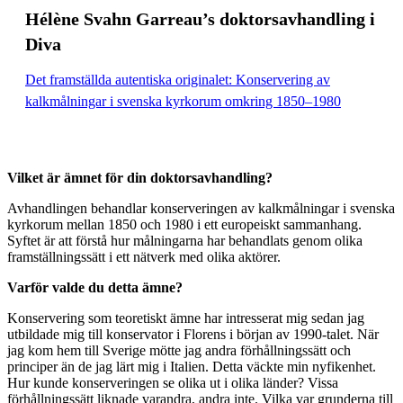
Hélène Svahn Garreau’s doktorsavhandling i
Diva
Det framställda autentiska originalet: Konservering av
kalkmålningar i svenska kyrkorum omkring 1850–1980
Vilket är ämnet för din doktorsavhandling?
Avhandlingen behandlar konserveringen av kalkmålningar i svenska
kyrkorum mellan 1850 och 1980 i ett europeiskt sammanhang.
Syftet är att förstå hur målningarna har behandlats genom olika
framställningssätt i ett nätverk med olika aktörer.
Varför valde du detta ämne?
Konservering som teoretiskt ämne har intresserat mig sedan jag
utbildade mig till konservator i Florens i början av 1990-talet. När
jag kom hem till Sverige mötte jag andra förhållningssätt och
principer än de jag lärt mig i Italien. Detta väckte min nyfikenhet.
Hur kunde konserveringen se olika ut i olika länder? Vissa
förhållningssätt liknade varandra, andra inte. Vilka var grunderna till