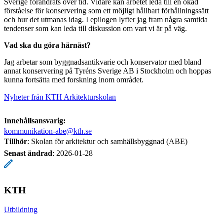
Sverige förändrats över tid. Vidare kan arbetet leda till en ökad
förståelse för konservering som ett möjligt hållbart förhållningssätt
och hur det utmanas idag. I epilogen lyfter jag fram några samtida
tendenser som kan leda till diskussion om vart vi är på väg.
Vad ska du göra härnäst?
Jag arbetar som byggnadsantikvarie och konservator med bland
annat konservering på Tyréns Sverige AB i Stockholm och hoppas
kunna fortsätta med forskning inom området.
Nyheter från KTH Arkitekturskolan
Innehållsansvarig:
kommunikation-abe@kth.se
Tillhör
: Skolan för arkitektur och samhällsbyggnad (ABE)
Senast ändrad
:
2026-01-28
KTH
Utbildning