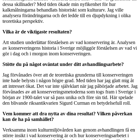
dessa skillnader? Med tiden ökade min nyfikenhet för hur
kalkmålningarna behandlats historiskt som kulturarv. Jag ville
analysera förändringarna och det ledde till en djupdykning i olika
teoretiska perspektiv.
Vilka är de viktigaste resultaten?
Att studien underlättar förståelsen av vad konservering är. Analysen
av konserveringens historia i Sverige möjliggör förståelsen av vad vi
gör i dag och i morgon inom konserveringen.
Stötte du på något oväntat under ditt avhandlingsarbete?
Jag förvånades över att de teoretiska grunderna till konserveringen
inte hade belysts i någon högre grad. Med tiden har jag glatt mig åt
att intresset ökat. Det var inte självklart när jag påbörjade arbetet. Jag
förvånades av att konserveringsmetoderna som togs fram i Sverige i
början av 1900-talet var så pass unika och före sin tid. Här spelade
den blivande riksantikvarien Sigurd Curman en betydelsefull roll.
Vem kommer att dra nytta av dina resultat? Vilken påverkan
kan de ha på samhället?
Verksamma inom kulturmiljövården kan genom avhandlingen få en
större insikt i vad konservering är och hur konserveringsarbetet i